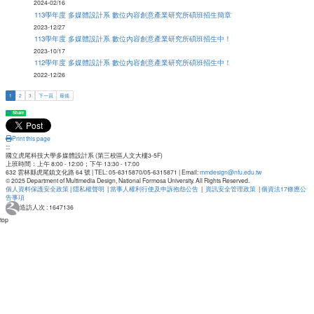
2024-
02/16
113學年度 多媒體設計系 數位內容創意產業研究所碩班招生簡章
2023-
12/27
113學年度 多媒體設計系 數位內容創意產業研究所碩班招生中！
2023-
10/17
112學年度 多媒體設計系 數位內容創意產業研究所碩班招生中！
2022-
12/26
1
2
3
下一頁
最後
Share
Print this page
:::
國立虎尾科技大學多媒體設計系 (第三校區人文大樓3-5F)
上班時間：上午 8:00 - 12:00；下午 13:30 - 17:00
632 雲林縣虎尾鎮文化路 64 號 | TEL: 05-6315870/05-6315871 | Email:
mmdesign@nfu.edu.tw
© 2025 Department of Multimedia Design, National Formosa University. All Rights Reserved.
個人資料保護安全政策
|
隱私權聲明
|
當事人權利行使及申訴抱怨公告
|
資訊安全管理政策
|
個資法17條應公
告事項
造訪人次 : 1647136
top