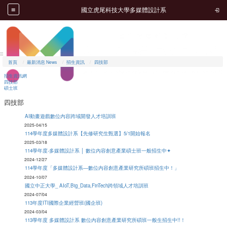
跳到主要內容
開啟
國立虎尾科技大學多媒體設計系
開啟
:::
首頁
最新消息 News
招生資訊
四技部
招生資訊網
四技部
碩士班
四技部
AI動畫遊戲數位內容跨域開發人才培訓班
2025-
04/15
114學年度多媒體設計系【先修研究生甄選】5/1開始報名
2025-
03/18
114學年度-多媒體設計系 │ 數位內容創意產業碩士班一般招生中✦
2024-
12/27
114學年度「多媒體設計系―數位內容創意產業研究所碩班招生中！」
2024-
10/07
國立中正大學_ AIoT,Big_Data,FinTech跨領域人才培訓班
2024-
07/04
113年度ITI國際企業經營班(國企班)
2024-
03/04
113學年度 多媒體設計系 數位內容創意產業研究所碩班一般生招生中!!！