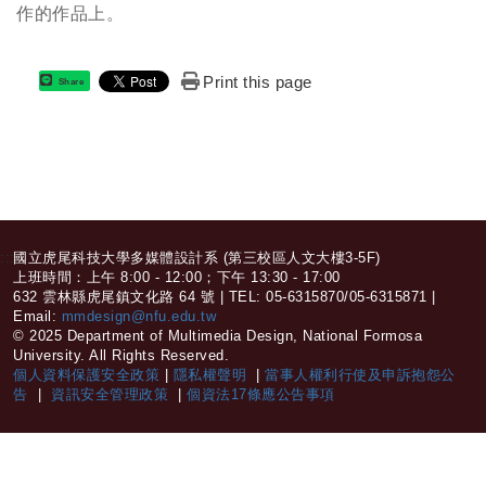
作的作品上。
Print this page
Share
:::
國立虎尾科技大學多媒體設計系 (第三校區人文大樓3-5F)
上班時間：上午 8:00 - 12:00；下午 13:30 - 17:00
632 雲林縣虎尾鎮文化路 64 號 | TEL: 05-6315870/05-6315871 |
Email:
mmdesign@nfu.edu.tw
© 2025 Department of Multimedia Design, National Formosa
University. All Rights Reserved.
個人資料保護安全政策
|
隱私權聲明
|
當事人權利行使及申訴抱怨公
告
|
資訊安全管理政策
|
個資法17條應公告事項