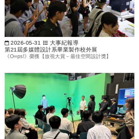
2026-05-31
大事紀報導
日期：
第21屆多媒體設計系畢業製作校外展
《O∞ps!》榮獲【放視大賞－最佳空間設計獎】