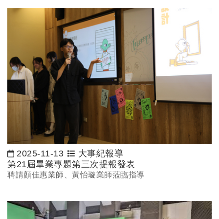
2025-11-13
大事紀報導
日期：
第21屆畢業專題第三次提報發表
聘請顏佳惠業師、黃怡璇業師蒞臨指導