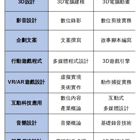
3D
設計
3D
電腦建模
3D
電腦動畫
影音設計
數位錄影
數位剪接實務
企劃文案
文案撰寫
故事腳本編寫
行動遊戲程式
多媒體程式設計
3D
遊戲引擎
虛擬實境
VR/AR
遊戲設計
動作捕捉實務
美術實作
數位內容
互動式
互動科技應用
產業概論
多媒體設計
音樂設計
音樂概論
基礎錄音技術