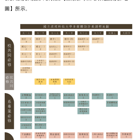
圖】所示
。