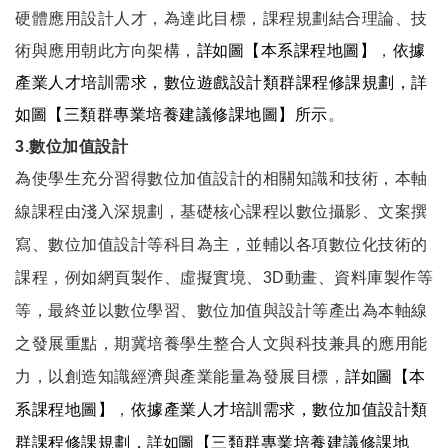
硬體應用設計人才，為達此目標，課程規劃結合理論、技
術與應用朝此方向架構，
詳如
圖【本系課程地圖】
，
依據
產業人才培訓需求，數位遊戲設計類群課程修課規劃，
詳
如
圖【三類群專業培養建議修課地圖】所示
。
3.數位加值設計
為使學生充分習得數位加值設計的相關知識和技術，本軸
線課程由淺入深規劃，基礎核心課程以數位攝影、文案撰
寫、數位加值設計等科目為主，並輔以各項數位化技術的
課程，例如網頁製作、虛擬實境、3D動畫、資料庫製作等
等，最終並以數位學習、數位加值與設計等產出為本軸線
之發展重點，期冀培養學生整合人文與科技兼具的應用能
力，以創造知識經濟與產業能量為發展目標，
詳如
圖【本
系課程地圖】
，
依據產業人才培訓需求，數位加值設計類
群課程修課規劃，
詳如
圖【三類群專業培養建議修課地