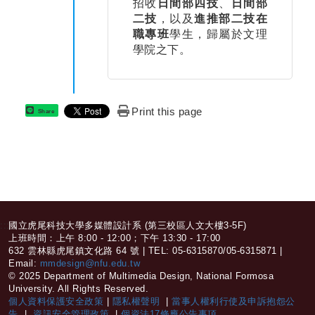
招收
日間部四技
、
日間部
二技
，以及
進推部二技在
職專班
學生，歸屬於文理
學院之下。
Print this page
Share
:::
國立虎尾科技大學多媒體設計系 (第三校區人文大樓3-5F)
上班時間：上午 8:00 - 12:00；下午 13:30 - 17:00
632 雲林縣虎尾鎮文化路 64 號 | TEL: 05-6315870/05-6315871 |
Email:
mmdesign@nfu.edu.tw
© 2025 Department of Multimedia Design, National Formosa
University. All Rights Reserved.
個人資料保護安全政策
|
隱私權聲明
|
當事人權利行使及申訴抱怨公
告
|
資訊安全管理政策
|
個資法17條應公告事項