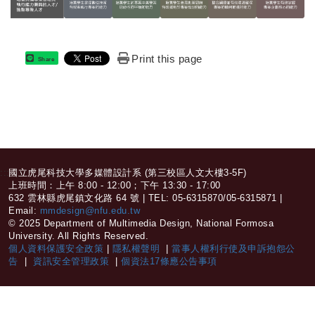
Print this page
Share
:::
國立虎尾科技大學多媒體設計系 (第三校區人文大樓3-5F)
上班時間：上午 8:00 - 12:00；下午 13:30 - 17:00
632 雲林縣虎尾鎮文化路 64 號 | TEL: 05-6315870/05-6315871 |
Email:
mmdesign@nfu.edu.tw
© 2025 Department of Multimedia Design, National Formosa
University. All Rights Reserved.
個人資料保護安全政策
|
隱私權聲明
|
當事人權利行使及申訴抱怨公
告
|
資訊安全管理政策
|
個資法17條應公告事項