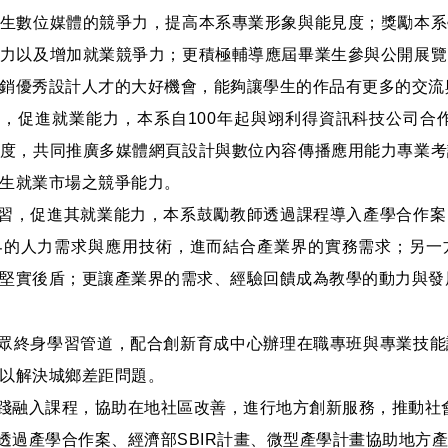
生數位媒體的競爭力，提高本系專業形象與能見度；獎勵本系
力以及增加就業競爭力；更積極輔導應屆畢業生參與公開展覽
銷優秀設計人才的大好機會，能夠讓學生的作品有更多的交流
試，促進就業能力，本系自100年起與翊利得資訊科技公司合作成
度，共同推廣多媒體網頁設計與數位內容傳播應用能力專業考
生就業市場之競爭能力。
與實習，促進其就業能力，本系鼓勵教師透過課程導入產學合作
界的人力需求與應用技術，進而結合產業界的實務需求；另一
堅實後盾；更讓產業界的需求、經驗回饋成為教學的動力與發
供民眾終身學習管道，配合創新育成中心辦理在職專班與專業技
以解決城鄉差距問題。
會實踐融入課程，協助在地社區改善，進行地方創新服務，推動社
，透過產學合作案、經濟部SBIR計畫、微型產學計畫協助地方