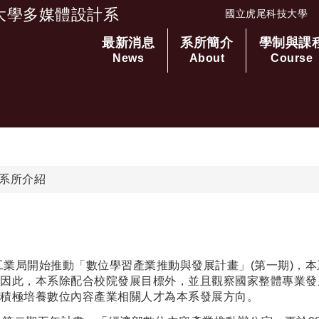
大學多媒體設計系
國立虎尾科技大學
最新消息
系所簡介
學制與課
跳到主要內容
News
About
Course
系所介紹
部工業局開始推動「數位學習產業推動與發展計畫」(第一期)，本
。因此，本系除配合校院發展目標外，並且觀察國家整體專業發
積極培養數位內容產業相關人才為本系發展方向。