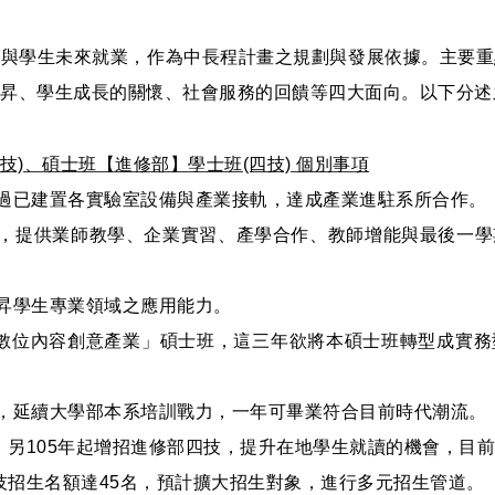
求與學生未來就業，作為中長程計畫之規劃與發展依據。主要重
昇、學生成長的關懷、社會服務的回饋等四大面向。以下分述
技)、碩士班【進修部】學士班(四技) 個別事項
過已建置各實驗室設備與產業接軌，達成產業進駐系所合作。
作，提供業師教學、企業實習、產學合作、教師增能與最後一學
提昇學生專業領域之應用能力。
「數位內容創意產業」碩士班，這三年欲將本碩士班轉型成實
，延續大學部本系培訓戰力，一年可畢業符合目前時代潮流。
二技；另105年起增招進修部四技，提升在地學生就讀的機會，目
四技招生名額達45名，預計擴大招生對象，進行多元招生管道。