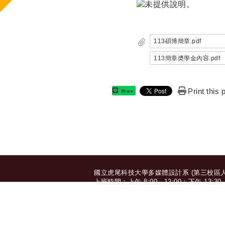
113碩博簡章.pdf
113簡章奬學金內容.pdf
Print this
Share
:::
國立虎尾科技大學多媒體設計系 (第三校區人文
上班時間：上午 8:00 - 12:00；下午 13:30 - 
632 雲林縣虎尾鎮文化路 64 號 | TEL: 05-6315
© 2025 Department of Multimedia Design, 
個人資料保護安全政策
|
隱私權聲明
|
當事