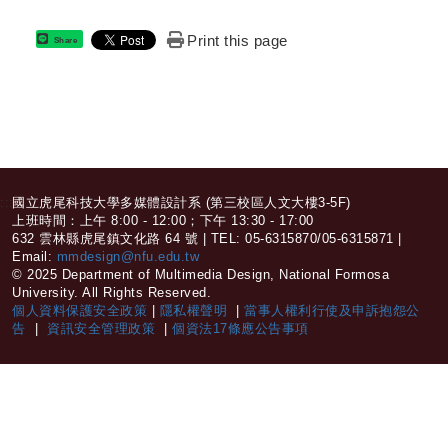
Print this page
Share
:::
國立虎尾科技大學多媒體設計系 (第三校區人文大樓3-5F)
上班時間：上午 8:00 - 12:00；下午 13:30 - 17:00
632 雲林縣虎尾鎮文化路 64 號 | TEL: 05-6315870/05-6315871 |
Email:
mmdesign@nfu.edu.tw
© 2025 Department of Multimedia Design, National Formosa
University. All Rights Reserved.
個人資料保護安全政策
|
隱私權聲明
|
當事人權利行使及申訴抱怨公
告
|
資訊安全管理政策
|
個資法17條應公告事項