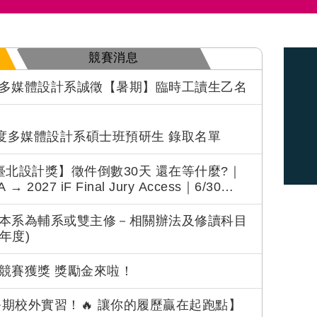
競賽消息
多媒體設計系誠徵【暑期】臨時工讀生乙名
年度多媒體設計系碩士班預研生 錄取名單
6 臺北設計獎】徵件倒數30天 還在等什麼?｜
 → 2027 iF Final Jury Access｜6/30
連結
本系為輔系或雙主修－相關辦法及修讀科目
學年度)
競賽獲獎 獎勵金來啦！
6暑期校外實習！🔥 讓你的履歷贏在起跑點】