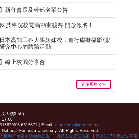
】新任會長及幹部名單公告
全國技專院校電腦動畫競賽 開放報名！
日本高知工科大學姐妹校，進行虛擬攝影棚/
研究中心的體驗活動
】線上校園分享會
更多系務公告
大樓3-5F)
17:00
870/05-6315871 | Email:
mmdesign@nfu.edu.tw
National Formosa University. All Rights Reserved.
人權利行使及申訴抱怨公告
|
資訊安全管理政策
|
個資法17條應公告事項