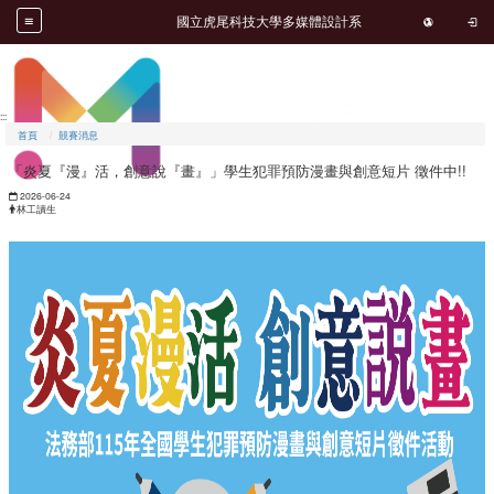
跳到主要內容
開啟
國立虎尾科技大學多媒體設計系
開啟
:::
首頁
競賽消息
「炎夏『漫』活，創意說『畫』」學生犯罪預防漫畫與創意短片 徵件中!!
日期：
2026-06-24
發布者：
林工讀生