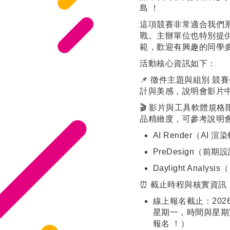
島 ！
這項競賽非常適合我們
戰。主辦單位也特別提
範，歡迎有興趣的同學多
活動核心資訊如下：
📌 徵件主題與組別 競
計與美感，說明會影片中
🎬 影片與工具軟體規
品精緻度，可參考說明
AI Render（AI 
PreDesign（前期
Daylight Analy
⏰ 截止時程與核實資訊
線上報名截止：202
星期一，時間與星期
報名 ！）