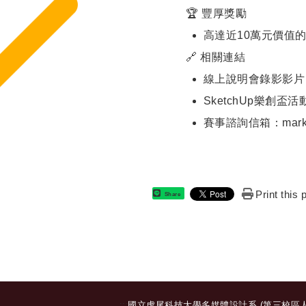
🏆 豐厚獎勵
高達近10萬元價值
🔗 相關連結
線上說明會錄影影片
SketchUp樂創盃
賽事諮詢信箱：marketin
Print this
Share
:::
國立虎尾科技大學多媒體設計系 (第三校區人文