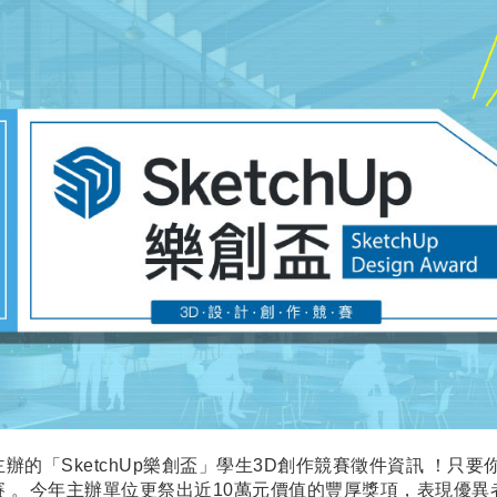
的「SketchUp樂創盃」學生3D創作競賽徵件資訊 ！只要你手
 。今年主辦單位更祭出近10萬元價值的豐厚獎項，表現優異