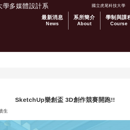
大學多媒體設計系
國立虎尾科技大學
最新消息
系所簡介
學制與課
跳到主要內容
News
About
Course
SketchUp樂創盃 3D創作競賽開跑!!
者：
讀生