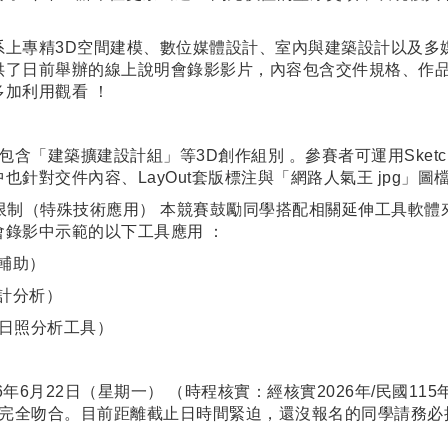
系上專精3D空間建模、數位媒體設計、室內與建築設計以及多
供了日前舉辦的線上說明會錄影影片，內容包含交件規格、作
加利用觀看 ！
賽包含「建築擴建設計組」等3D創作組別 。參賽者可運用Sket
也針對交件內容、LayOut套版標注與「網路人氣王 jpg」圖
格限制（特殊技術應用） 本競賽鼓勵同學搭配相關延伸工具軟
會錄影中示範的以下工具應用 ：
渲染輔助）
設計分析）
sis（日照分析工具）
6年6月22日（星期一） （時程核實：經核實2026年/民國115
完全吻合。目前距離截止日時間緊迫，還沒報名的同學請務必把握