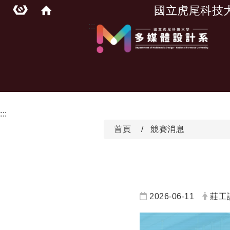
國立虎尾科技
:::
:::
首頁
競賽消息
日期：
發布
2026-06-11
莊工