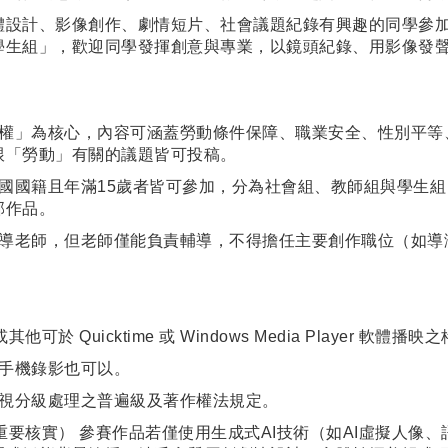
體設計、影像創作、劇情短片、社會議題紀錄有興趣的同學參
學生組」，歡迎同學發揮創意與專業，以鏡頭紀錄、用影像發
動人權」為核心，內容可涵蓋勞動條件保障、職業安全、性別平
跟「勞動」有關的議題皆可投稿。
華民國國籍且年滿15歲者皆可參加，分為社會組、教師組與學生組
部作品。
導老師，但老師僅能負責輔導，不得擔任主要創作職位（如導
他可於 Quicktime 或 Windows Media Player 軟體播映
手機錄影也可以。
視分級處理之普遍級及著作權法規定。
制（重要核實） 參賽作品若僅使用生成式AI技術（如AI虛擬人像