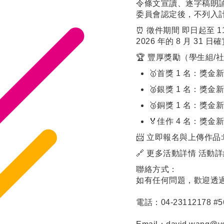
令條文宣讀、逐字稿朗
委員會認定後，不列入
⏰ 徵件期間 即日起至 1
2026 年的 8 月 
🏆 豐厚獎勵（學生組/
🥇首獎 1 名：獎金
🥈銀獎 1 名：獎金
🥉銅獎 1 名：獎金
🏅佳作 4 名：獎金
📨 立即報名與上傳作品:
🔗 更多活動詳情 活動
聯絡方式：
如有任何問題，歡迎透
電話：04-23112178 #