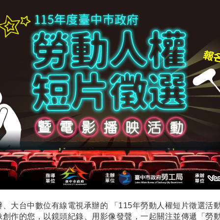
、大台中數位有線電視承辦的 「115年勞動人權短片徵選活動
像創作的您，以鏡頭紀錄、用影像發聲，
一起關注並傳遞「勞