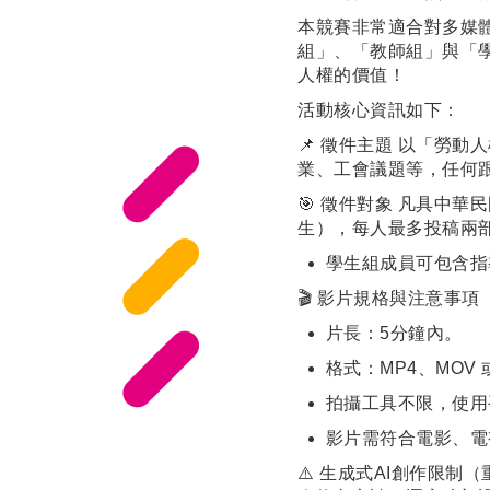
本競賽非常適合對多媒
組」、「教師組」與「
人權的價值！
活動核心資訊如下：
📌 徵件主題 以「勞
業、工會議題等，任何
🎯 徵件對象 凡具中
生），每人最多投稿兩
學生組成員可包含指
🎬 影片規格與注意事項
片長：5分鐘內。
格式：MP4、MOV 或其
拍攝工具不限，使用
影片需符合電影、電
⚠️ 生成式AI創作限