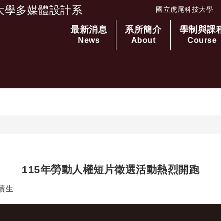
大學多媒體設計系
國立虎尾科技大學
最新消息
系所簡介
學制與課
跳到主要內容
News
About
Course
115年勞動人權短片徵選活動熱烈開跑
者：
讀生