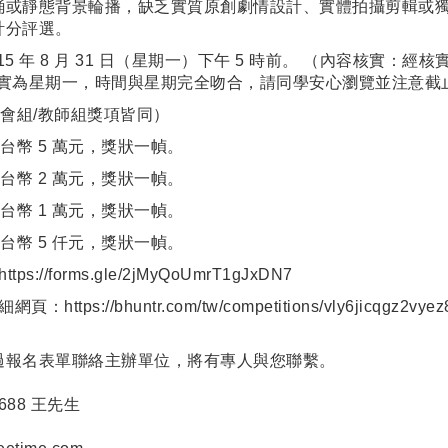
誦或靜態背景輪播，缺乏實質原創劇情設計、實體拍攝剪輯或
計分評選。
15 年 8 月 31 日（星期一）下午 5 時前。 （內容核實：經核
31 日確實為星期一，時間與星期完全吻合，請同學安心瀏覽並注意
社會組/教師組獎項皆同）
新台幣 5 萬元，獎狀一幀。
新台幣 2 萬元，獎狀一幀。
新台幣 1 萬元，獎狀一幀。
新台幣 5 仟元，獎狀一幀。
https://forms.gle/2jMyQoUmrT1gJxDN7
詳細網頁：
https://bhuntr.com/tw/competitions/vly6jicqgz2vyez
過報名表單聯絡主辦單位，
將有專人與您聯繫。
5688 王先生