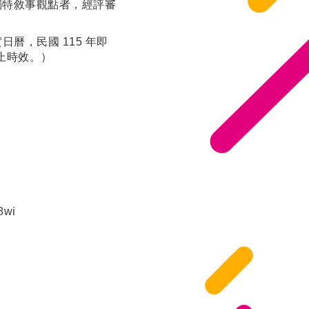
獨特敘事觀點者，經評審
實日曆，民國 115 年即
截止時效。）
8wi