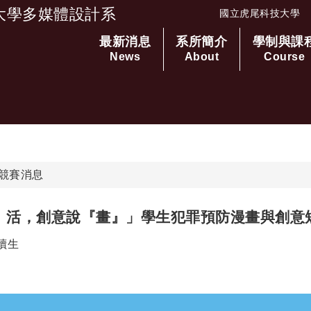
大學多媒體設計系
國立虎尾科技大學
最新消息
系所簡介
學制與課
跳到主要內容
News
About
Course
競賽消息
』活，創意說『畫』」學生犯罪預防漫畫與創意短片
者：
讀生