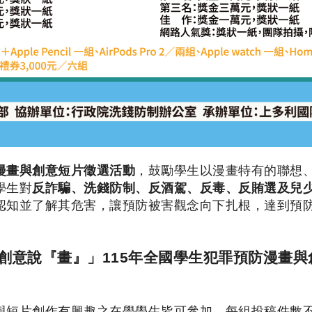
漫畫與創意短片徵選活動
，鼓勵學生以漫畫特有的聯想
學生對
反詐騙、洗錢防制、反酒駕、反毒、反賄選及兒
認知並了解其危害，讓預防被害觀念向下扎根，達到預
創意說『畫』」
115
年全國學生犯罪預防漫畫與
與短片創作有興趣之在學學生皆可參加，每組投稿件數