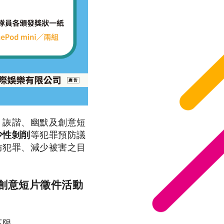
、詼諧、幽默及創意短
少性剝削
等犯罪預防議
防犯罪、減少被害之目
創意短片徵件活動
不限