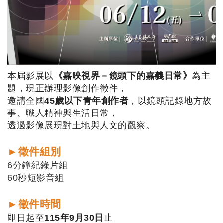
本屆影展以
《嘉映視界－鏡頭下的嘉義日常》
為主
題，
現正辦理影像創作徵件，
邀請全國
45歲以下青年創作者
，
以鏡頭記錄地方故
事、職人精神與生活日常，
透過影像展現對土地與人文的觀察。
►徵件組別
6分鐘紀錄片組
60秒短影音組
►徵件時間
即日起至
115年9月30日
止