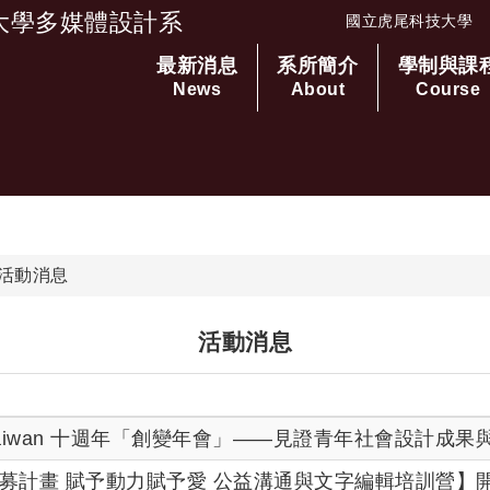
大學多媒體設計系
國立虎尾科技大學
最新消息
系所簡介
學制與課
跳到主要內容
News
About
Course
活動消息
活動消息
For Taiwan 十週年「創變年會」——見證青年社會設計成
VE募計畫 賦予動力賦予愛 公益溝通與文字編輯培訓營】